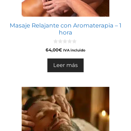
Masaje Relajante con Aromaterapia – 1
hora
0
64,00
€
IVA incluido
d
e
5
Leer más