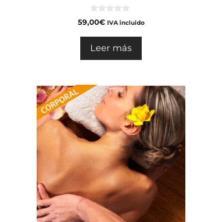
0
59,00
€
IVA incluido
d
e
5
Leer más