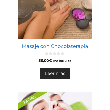
Masaje con Chocolaterapia
0
55,00
€
IVA incluido
d
e
5
Leer más