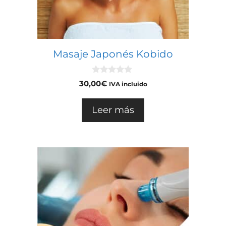
Masaje Japonés Kobido
0
30,00
€
IVA incluido
d
e
5
Leer más