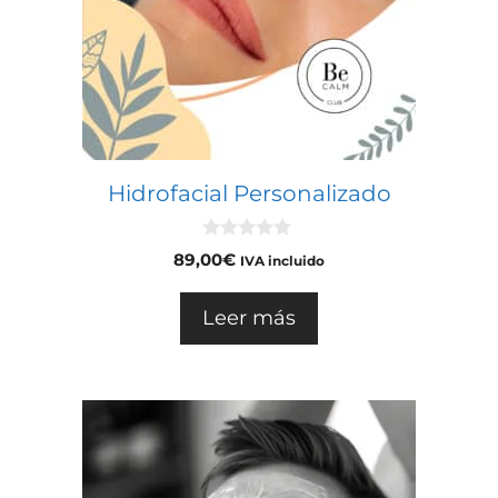
Hidrofacial Personalizado
0
89,00
€
IVA incluido
d
e
5
Leer más