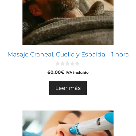
Masaje Craneal, Cuello y Espalda – 1 hora
0
60,00
€
IVA incluido
d
e
5
Leer más