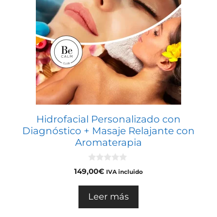
Hidrofacial Personalizado con
Diagnóstico + Masaje Relajante con
Aromaterapia
0
149,00
€
IVA incluido
d
e
5
Leer más