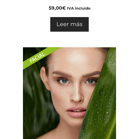
0
59,00
€
IVA incluido
d
e
5
Leer más