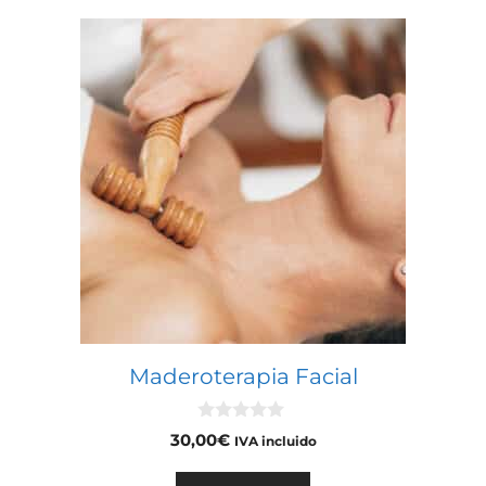
Maderoterapia Facial
0
30,00
€
IVA incluido
d
e
5