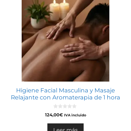
Higiene Facial Masculina y Masaje
Relajante con Aromaterapia de 1 hora
0
124,00
€
IVA incluido
d
e
5
Leer más