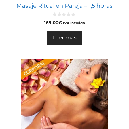
Masaje Ritual en Pareja – 1,5 horas
0
169,00
€
IVA incluido
d
e
5
Leer más