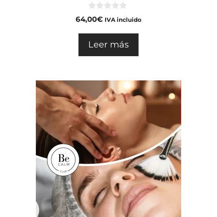
0
64,00
€
IVA incluido
d
e
5
Leer más