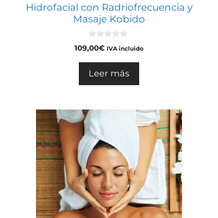
Hidrofacial con Radriofrecuencia y
Masaje Kobido
0
109,00
€
IVA incluido
d
e
5
Leer más