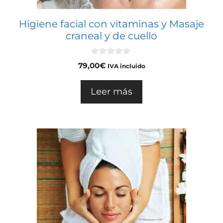
Higiene facial con vitaminas y Masaje
craneal y de cuello
0
79,00
€
IVA incluido
d
e
5
Leer más