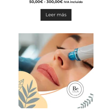
0
50,00
€
-
300,00
€
IVA incluido
d
e
5
Leer más