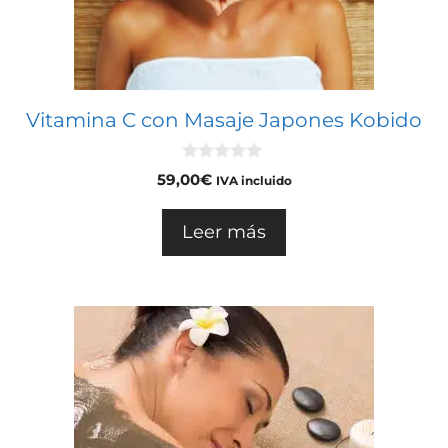
Vitamina C con Masaje Japones Kobido
0
59,00
€
IVA incluido
d
e
5
Leer más