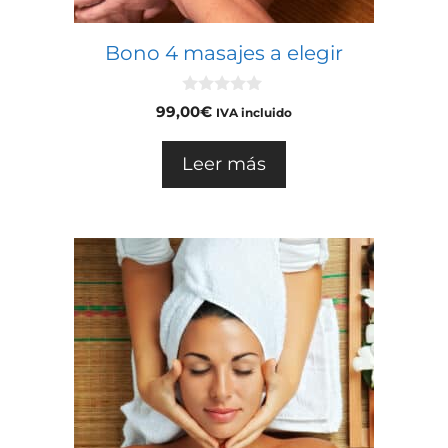
Bono 4 masajes a elegir
0
99,00
€
IVA incluido
d
e
5
Leer más