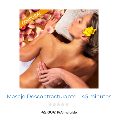
Masaje Descontracturante – 45 minutos
0
45,00
€
IVA incluido
d