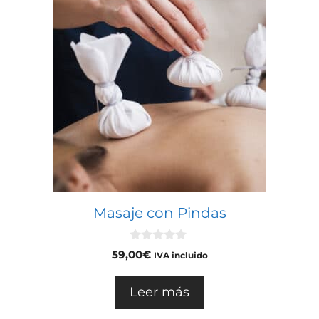
Masaje con Pindas
0
59,00
€
IVA incluido
d
e
5
Leer más