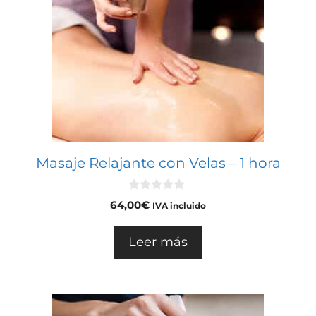
Masaje Relajante con Velas – 1 hora
0
64,00
€
IVA incluido
d
e
5
Leer más