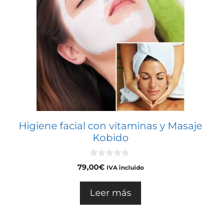
Higiene facial con vitaminas y Masaje
Kobido
0
79,00
€
IVA incluido
d
e
5
Leer más