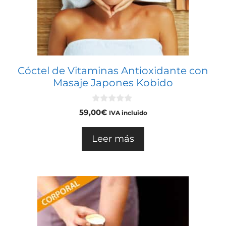
Cóctel de Vitaminas Antioxidante con
Masaje Japones Kobido
0
59,00
€
IVA incluido
d
e
5
Leer más