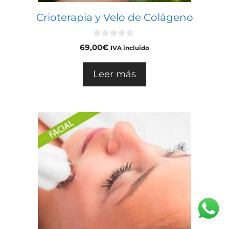
Crioterapia y Velo de Colágeno
0
69,00
€
IVA incluido
d
e
5
Leer más