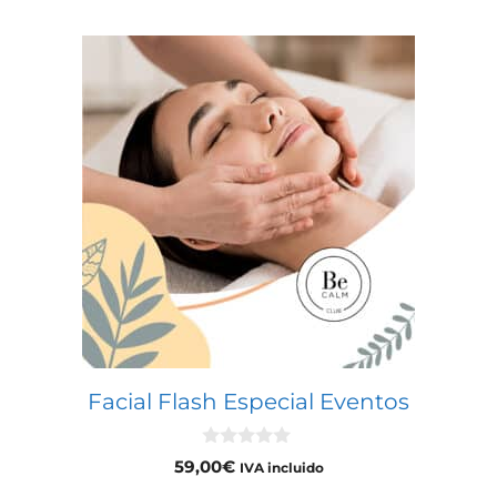
Facial Flash Especial Eventos
0
59,00
€
IVA incluido
d
e