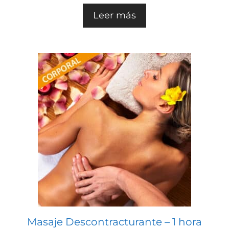
e
5
Leer más
Masaje Descontracturante – 1 hora