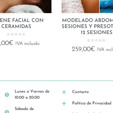
IENE FACIAL CON
MODELADO ABDOM
CERAMIDAS
SESIONES Y PRESO
12 SESIONES
0
,00
€
d
IVA incluido
0
e
259,00
€
d
IVA inc
5
e
5
Lunes a Viernes de
Contacto
10:00 a 20:00
Política de Privacidad
Sábado de