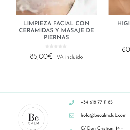
LIMPIEZA FACIAL CON
HIG
CERAMIDAS Y MASAJE DE
PIERNAS
60
0
85,00
€
d
IVA incluido
e
5
+34 618 77 11 85
hola@becalmclub.com
C/ Don Cristian, 14 -