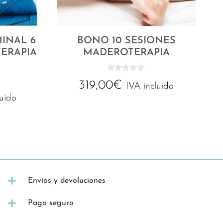
INAL 6
BONO 10 SESIONES
TERAPIA
MADEROTERAPIA
0
319,00
€
d
IVA incluido
e
luido
5
Envíos y devoluciones
Pago seguro