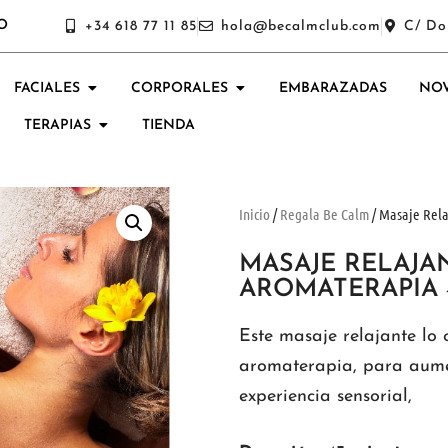
O
+34 618 77 11 85
hola@becalmclub.com
C/ Do
FACIALES
CORPORALES
EMBARAZADAS
NOV
TERAPIAS
TIENDA
Inicio
/
Regala Be Calm
/ Masaje Rela
MASAJE RELAJA
AROMATERAPIA 
Este masaje relajante lo
aromaterapia, para aumen
experiencia sensorial,