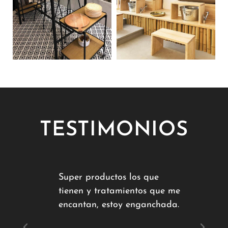
TESTIMONIOS
r
Super productos los que
M
s muy
tienen y tratamientos que me
b
n
encantan, estoy enganchada.
a
o
g