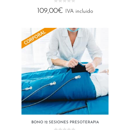
0
109,00
€
d
IVA incluido
e
5
BONO 12 SESIONES PRESOTERAPIA