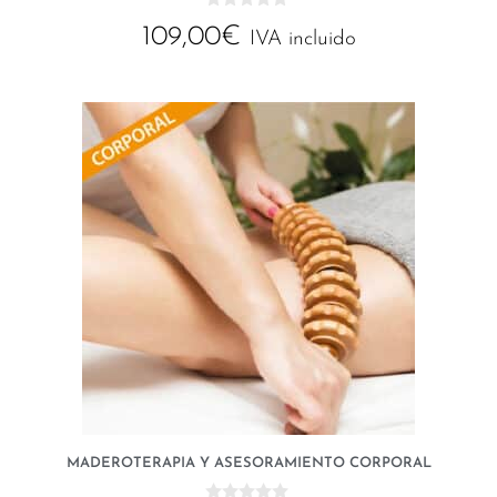
0
109,00
€
d
IVA incluido
e
5
MADEROTERAPIA Y ASESORAMIENTO CORPORAL