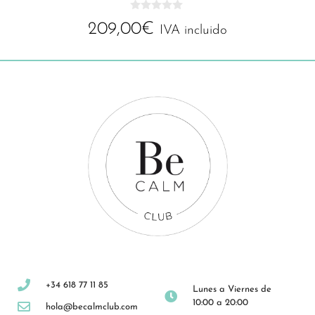
0
209,00
€
d
IVA incluido
e
5
+34 618 77 11 85
Lunes a Viernes de
10:00 a 20:00
hola@becalmclub.com