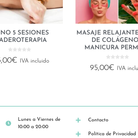
NO 5 SESIONES
MASAJE RELAJANTE
ADEROTERAPIA
DE COLÁGENO
MANICURA PER
0
5,00
€
d
IVA incluido
0
e
95,00
€
d
IVA incl
5
e
5
Lunes a Viernes de
Contacto
10:00 a 20:00
Política de Privacidad