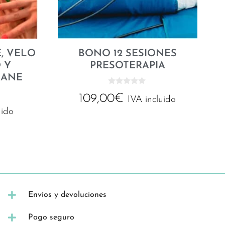
, VELO
BONO 12 SESIONES
 Y
PRESOTERAPIA
MANE
0
109,00
€
d
IVA incluido
e
uido
5
Envíos y devoluciones
Pago seguro