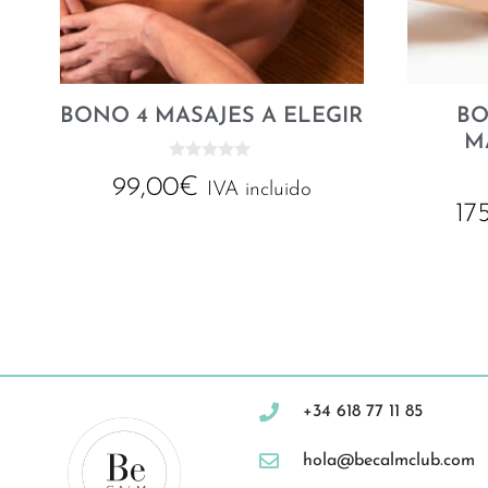
BONO 4 MASAJES A ELEGIR
BO
M
0
99,00
€
d
IVA incluido
e
17
5
+34 618 77 11 85
hola@becalmclub.com