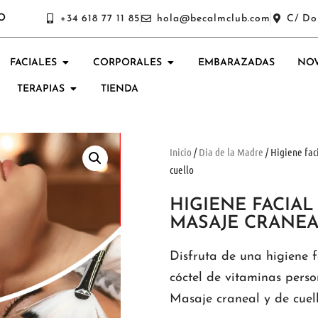
O
+34 618 77 11 85
hola@becalmclub.com
C/ Do
FACIALES
CORPORALES
EMBARAZADAS
NOV
TERAPIAS
TIENDA
Inicio
/
Dia de la Madre
/ Higiene fac
cuello
HIGIENE FACIAL
MASAJE CRANEA
Disfruta de una higiene f
cóctel de vitaminas pers
Masaje craneal y de cuell