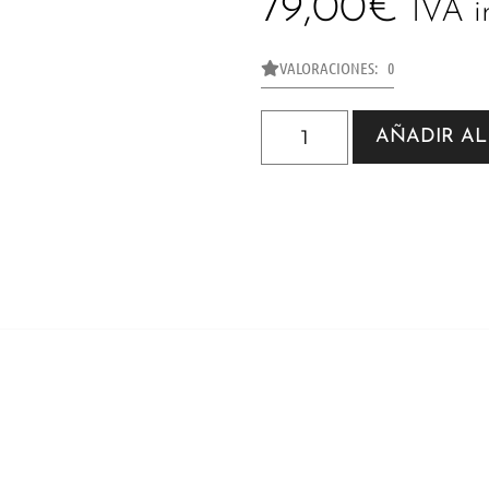
79,00
€
IVA i
VALORACIONES: 0
AÑADIR AL