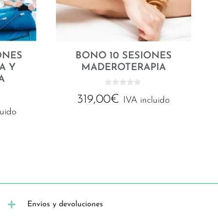
ONES
BONO 10 SESIONES
A Y
MADEROTERAPIA
A
0
319,00
€
d
IVA incluido
e
luido
5
Envíos y devoluciones