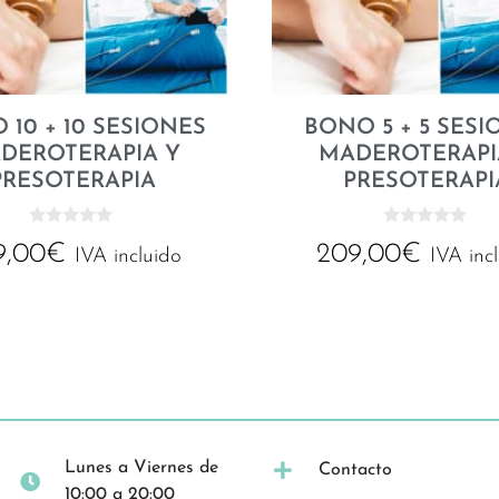
 10 + 10 SESIONES
BONO 5 + 5 SESI
DEROTERAPIA Y
MADEROTERAPI
PRESOTERAPIA
PRESOTERAPI
0
0
9,00
€
209,00
€
d
d
IVA incluido
IVA inc
e
e
5
5
Lunes a Viernes de
Contacto
10:00 a 20:00