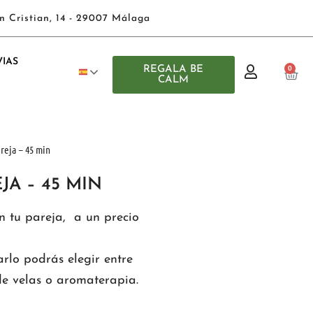
n Cristian, 14 - 29007 Málaga
IAS
REGALA BE
0
CALM
reja – 45 min
JA – 45 MIN
n tu pareja, a un precio
lo podrás elegir entre
 de velas o aromaterapia.