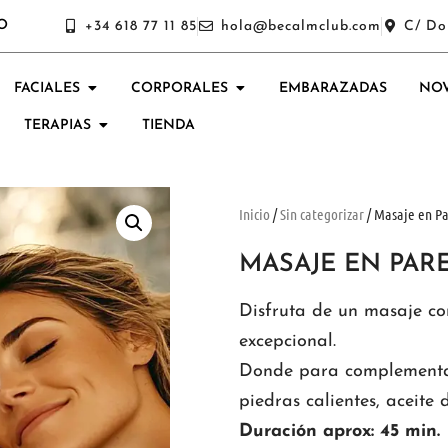
O
+34 618 77 11 85
hola@becalmclub.com
C/ Do
FACIALES
CORPORALES
EMBARAZADAS
NOV
TERAPIAS
TIENDA
Inicio
/
Sin categorizar
/ Masaje en Pa
MASAJE EN PARE
Disfruta de un masaje co
excepcional.
Donde para complementar
piedras calientes, aceite
Duración aprox: 45 min.