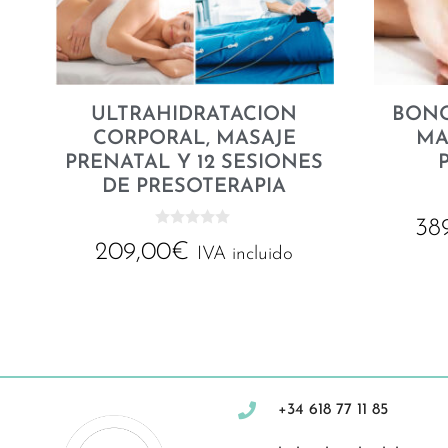
ULTRAHIDRATACION
BONO
CORPORAL, MASAJE
MA
PRENATAL Y 12 SESIONES
DE PRESOTERAPIA
38
0
209,00
€
d
IVA incluido
e
5
+34 618 77 11 85