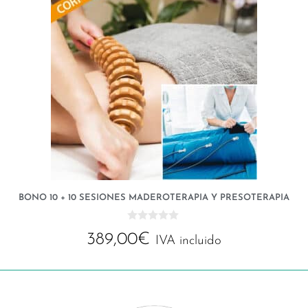
BONO 10 + 10 SESIONES MADEROTERAPIA Y PRESOTERAPIA
0
389,00
€
d
IVA incluido
e
5