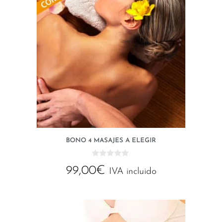
BONO 4 MASAJES A ELEGIR
0
99,00
€
d
IVA incluido
e
5