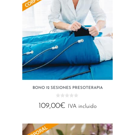
BONO 12 SESIONES PRESOTERAPIA
0
109,00
€
d
IVA incluido
e
5