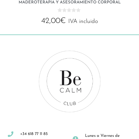
MADEROTERAPIA Y ASESORAMIENTO CORPORAL
0
42,00
€
d
IVA incluido
e
5
+34 618 77 11 85
Lunes a Viernes de