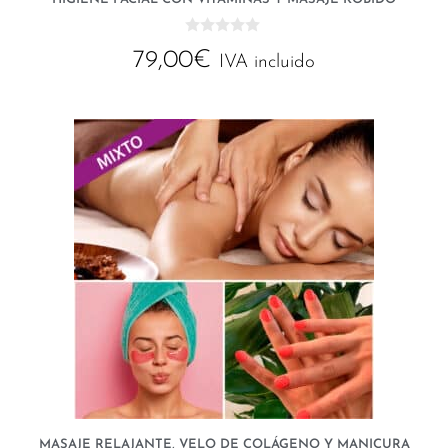
0
79,00
€
d
IVA incluido
e
5
MASAJE RELAJANTE, VELO DE COLÁGENO Y MANICURA