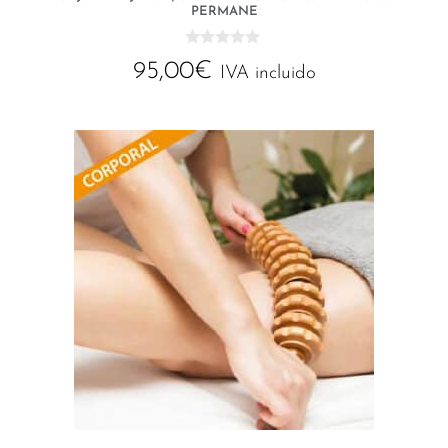
PERMANE
0
95,00
€
d
IVA incluido
e
5