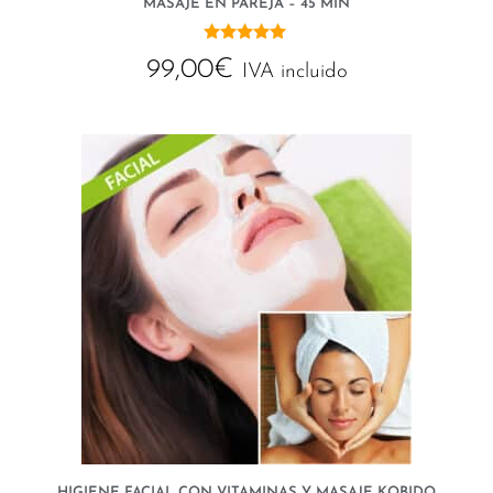
MASAJE EN PAREJA – 45 MIN
5.00
99,00
€
de 5
IVA incluido
HIGIENE FACIAL CON VITAMINAS Y MASAJE KOBIDO