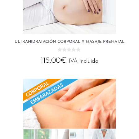
ULTRAHIDRATACIÓN CORPORAL Y MASAJE PRENATAL
0
115,00
€
d
IVA incluido
e
5