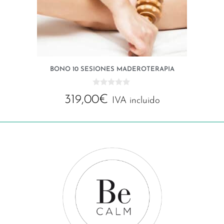
BONO 10 SESIONES MADEROTERAPIA
0
319,00
€
d
IVA incluido
e
5