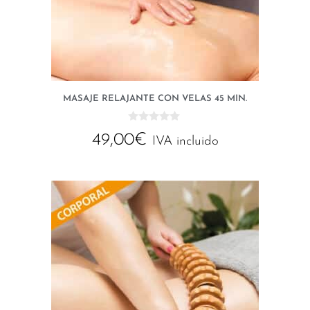
MASAJE RELAJANTE CON VELAS 45 MIN.
0
49,00
€
d
IVA incluido
e
5