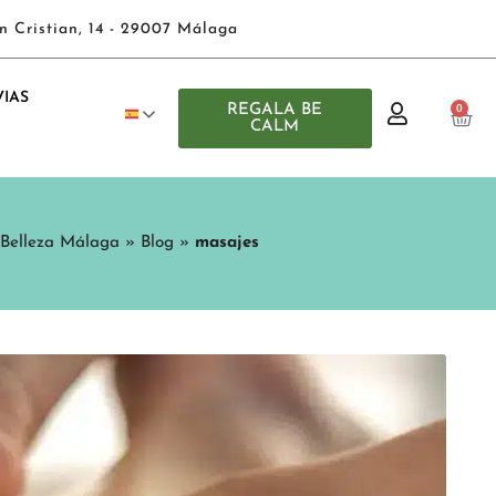
n Cristian, 14 - 29007 Málaga
IAS
REGALA BE
0
CALM
 Belleza Málaga
»
Blog
»
masajes