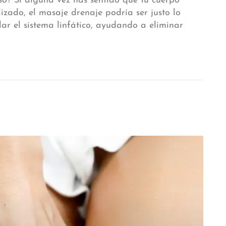
so? Si alguna vez has sentido que tu cuerpo
lizado, el masaje drenaje podría ser justo lo
lar el sistema linfático, ayudando a eliminar