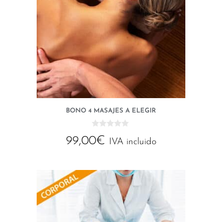
BONO 4 MASAJES A ELEGIR
0
99,00
€
d
IVA incluido
e
5