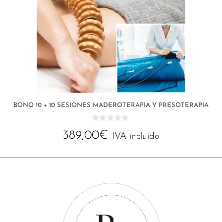
BONO 10 + 10 SESIONES MADEROTERAPIA Y PRESOTERAPIA
0
389,00
€
d
IVA incluido
e
5