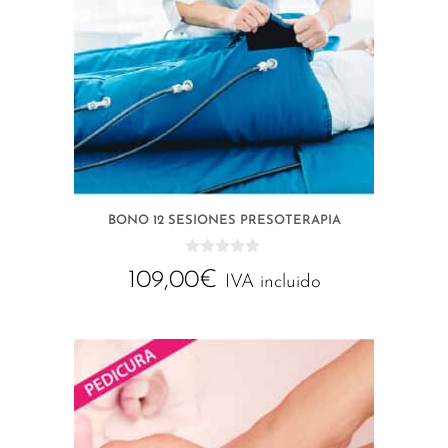
BONO 12 SESIONES PRESOTERAPIA
0
109,00
€
d
IVA incluido
e
5