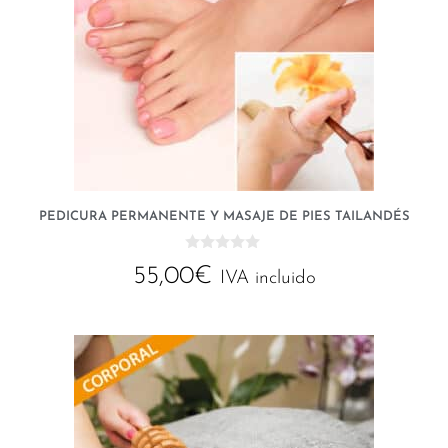
PEDICURA PERMANENTE Y MASAJE DE PIES TAILANDÉS
0
55,00
€
d
IVA incluido
e
5