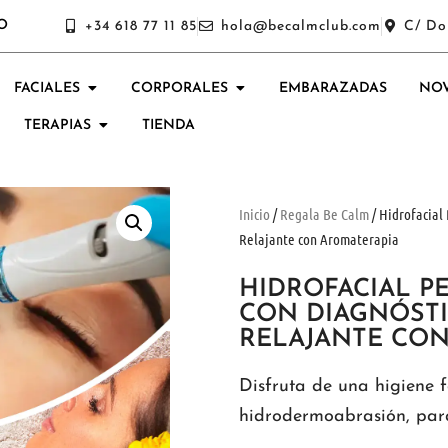
O
+34 618 77 11 85
hola@becalmclub.com
C/ Do
FACIALES
CORPORALES
EMBARAZADAS
NOV
TERAPIAS
TIENDA
Inicio
/
Regala Be Calm
/ Hidrofacial
Relajante con Aromaterapia
HIDROFACIAL P
CON DIAGNÓSTI
RELAJANTE CON
Disfruta de una higiene 
hidrodermoabrasión, para