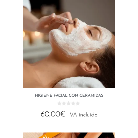
HIGIENE FACIAL CON CERAMIDAS
0
60,00
€
d
IVA incluido
e
5