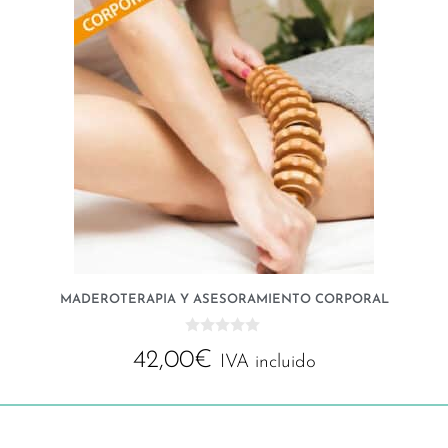
MADEROTERAPIA Y ASESORAMIENTO CORPORAL
0
42,00
€
d
IVA incluido
e
5