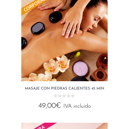
MASAJE CON PIEDRAS CALIENTES 45 MIN
0
49,00
€
d
IVA incluido
e
5