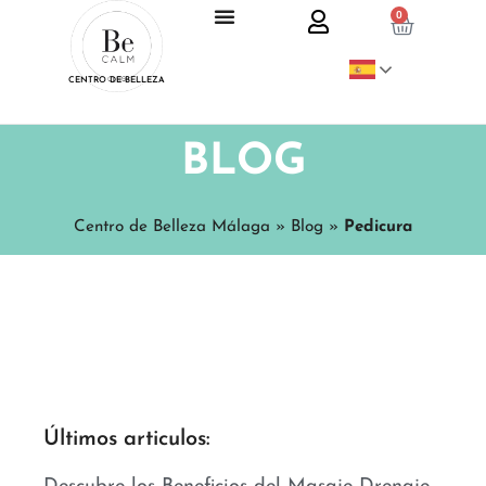
0
CENTRO DE BELLEZA
BLOG
Centro de Belleza Málaga
»
Blog
»
Pedicura
Últimos articulos: