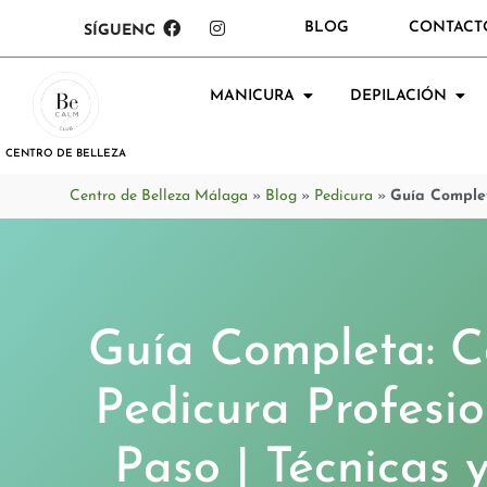
BLOG
CONTACT
SÍGUENOS:
MANICURA
DEPILACIÓN
CENTRO DE BELLEZA
Centro de Belleza Málaga
»
Blog
»
Pedicura
»
Guía Complet
Guía Completa: 
Pedicura Profesi
Paso | Técnicas 