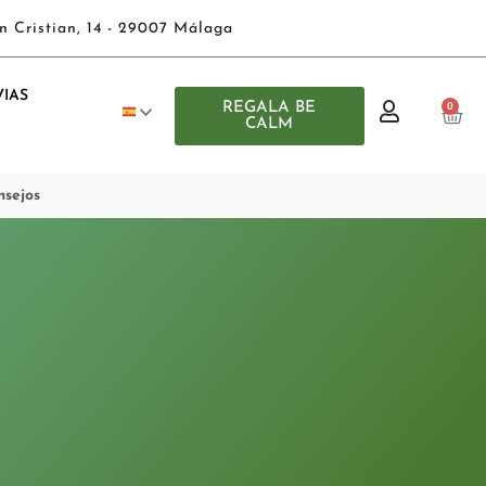
n Cristian, 14 - 29007 Málaga
IAS
REGALA BE
0
CALM
nsejos