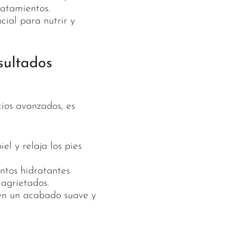
ratamientos.
cial para nutrir y
sultados
cios avanzados, es
iel y relaja los pies
entos hidratantes
 agrietados.
en un acabado suave y