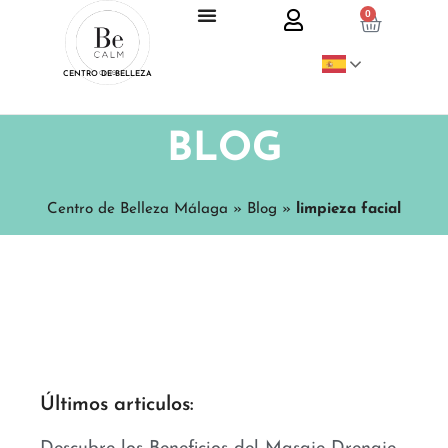
0
CENTRO DE BELLEZA
BLOG
Centro de Belleza Málaga
»
Blog
»
limpieza facial
Últimos articulos: