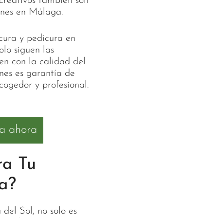
 creativos también son
ones en Málaga.
cura y pedicura en
lo siguen las
en con la calidad del
lones es garantía de
cogedor y profesional.
ra ahora
ra Tu
a?
del Sol, no solo es