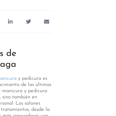
s de
laga
manicura
y pedicura es
ocimiento de las últimas
de manicura y pedicura
, sino también en
sonal. Los salones
ratamientos, desde la
as más innovadoras con