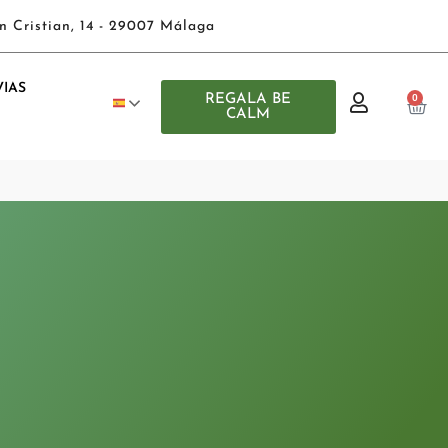
n Cristian, 14 - 29007 Málaga
IAS
REGALA BE
0
CALM