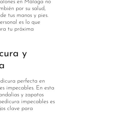
 salones en Málaga no
ambién por su salud,
de tus manos y pies.
ersonal es lo que
ara tu próxima
cura y
a
edicura perfecta en
es impecables. En esta
sandalias y zapatos
pedicura impecables es
jos clave para