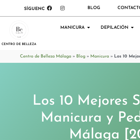
BLOG
CONTACT
SÍGUENOS:
MANICURA
DEPILACIÓN
CENTRO DE BELLEZA
Centro de Belleza Málaga
»
Blog
»
Manicura
»
Los 10 Mejo
Los 10 Mejores 
Manicura y Ped
Málaga [2