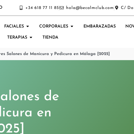
O
+34 618 77 11 85
hola@becalmclub.com
C/ Do
FACIALES
CORPORALES
EMBARAZADAS
NOV
TERAPIAS
TIENDA
res Salones de Manicura y Pedicura en Málaga [2025]
Salones de
icura en
025]