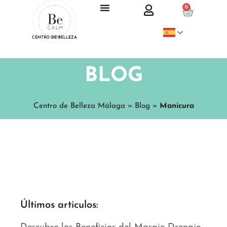
0
CENTRO DE BELLEZA
BLOG
Centro de Belleza Málaga
»
Blog
»
Manicura
Últimos articulos: