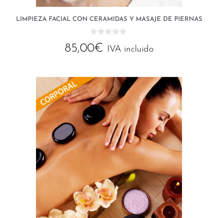
LIMPIEZA FACIAL CON CERAMIDAS Y MASAJE DE PIERNAS
0
85,00
€
d
IVA incluido
e
5