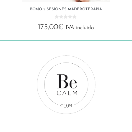
BONO 5 SESIONES MADEROTERAPIA
0
175,00
€
d
IVA incluido
e
5