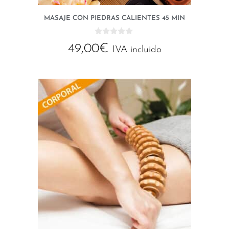
MASAJE CON PIEDRAS CALIENTES 45 MIN
0
49,00
€
d
IVA incluido
e
5