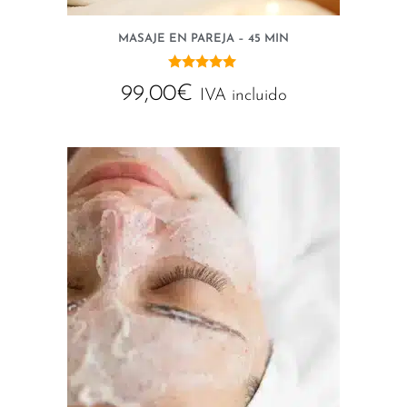
MASAJE EN PAREJA – 45 MIN
5.00
99,00
€
de 5
IVA incluido