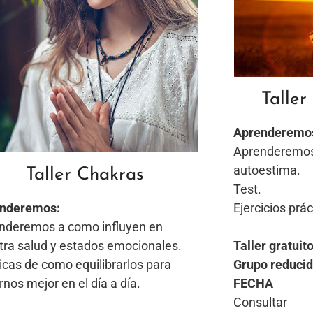
Taller
Aprenderemo
Aprenderemos 
autoestima.
Taller Chakras
Test.
Ejercicios prá
nderemos:
nderemos a como influyen en
Taller gratuit
tra salud y estados emocionales.
Grupo reducid
icas de como equilibrarlos para
FECHA
rnos mejor en el día a día.
Consultar