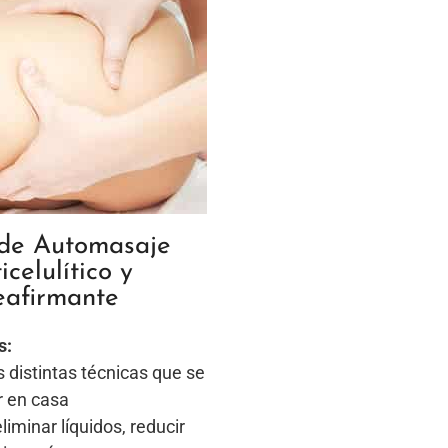
 de Automasaje
icelulítico y
eafirmante
s:
distintas técnicas que se
r en casa
liminar líquidos, reducir