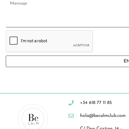
E
+34 618 77 11 85
hola@becalmclub.com
C/ Don Cristian, 14 -