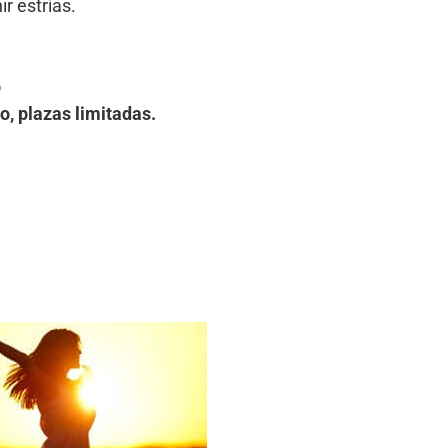
r estrías.
o
o, plazas limitadas.