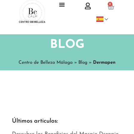
0
CENTRO DE BELLEZA
BLOG
Centro de Belleza Málaga
»
Blog
»
Dermapen
Últimos articulos: