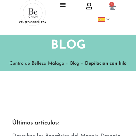
0
CENTRO DE BELLEZA
BLOG
Centro de Belleza Málaga
»
Blog
»
Depilacion con hilo
Últimos articulos: