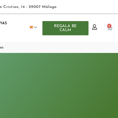
n Cristian, 14 - 29007 Málaga
IAS
REGALA BE
0
CALM
so